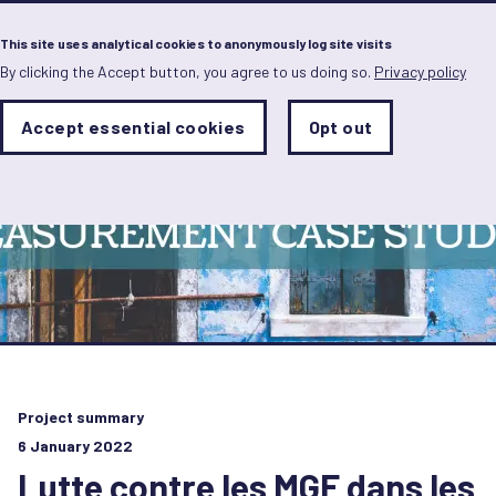
Menu
This site uses analytical cookies to anonymously log site visits
By clicking the Accept button, you agree to us doing so.
Privacy policy
Skip
to
main
Analytics
Accept essential cookies
Opt out
With
content
Storage
con
Sets
the
analytics
storage
status
Save
preferences
Project summary
6 January 2022
Lutte contre les MGF dans les